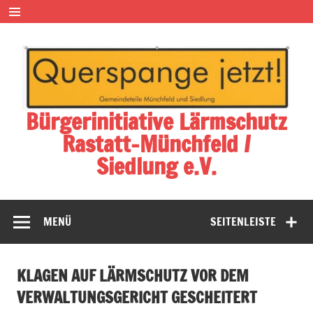
Zum
Inhalt
springen
Bürgerinitiative Lärmschutz
Rastatt-Münchfeld /
Siedlung e.V.
MENÜ
SEITENLEISTE
KLAGEN AUF LÄRMSCHUTZ VOR DEM
VERWALTUNGSGERICHT GESCHEITERT