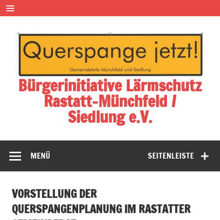
Zum
Inhalt
springen
Bürgerinitiative Lärmschutz
Rastatt-Münchfeld /
Siedlung e.V.
MENÜ
SEITENLEISTE
VORSTELLUNG DER
QUERSPANGENPLANUNG IM RASTATTER