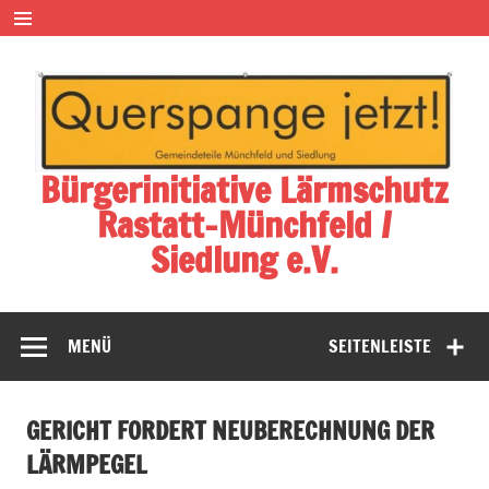
Zum
Inhalt
springen
Bürgerinitiative Lärmschutz
Rastatt-Münchfeld /
Siedlung e.V.
MENÜ
SEITENLEISTE
GERICHT FORDERT NEUBERECHNUNG DER
LÄRMPEGEL