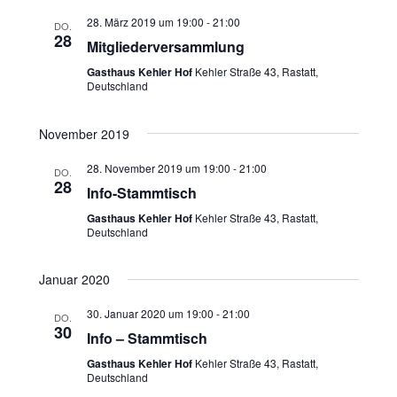
,
28. März 2019 um 19:00
-
21:00
DO.
N
28
Mitgliederversammlung
a
Gasthaus Kehler Hof
Kehler Straße 43, Rastatt,
v
Deutschland
i
g
November 2019
a
28. November 2019 um 19:00
-
21:00
DO.
t
28
Info-Stammtisch
i
Gasthaus Kehler Hof
Kehler Straße 43, Rastatt,
o
Deutschland
n
Januar 2020
30. Januar 2020 um 19:00
-
21:00
DO.
30
Info – Stammtisch
Gasthaus Kehler Hof
Kehler Straße 43, Rastatt,
Deutschland