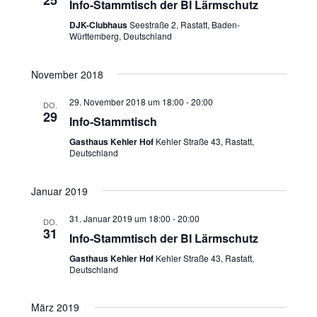
e
25
u
Info-Stammtisch der BI Lärmschutz
n
c
DJK-Clubhaus
Seestraße 2, Rastatt, Baden-
-
Württemberg, Deutschland
h
N
a
e
November 2018
v
u
i
n
29. November 2018 um 18:00
-
20:00
DO.
g
29
Info-Stammtisch
d
a
t
A
Gasthaus Kehler Hof
Kehler Straße 43, Rastatt,
i
Deutschland
n
o
s
n
Januar 2019
i
31. Januar 2019 um 18:00
-
20:00
c
DO.
31
Info-Stammtisch der BI Lärmschutz
h
Gasthaus Kehler Hof
Kehler Straße 43, Rastatt,
t
Deutschland
e
n
März 2019