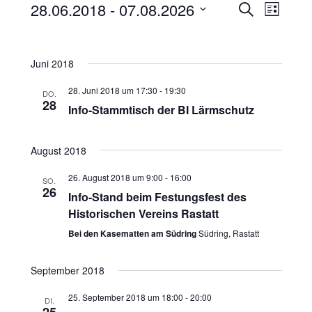
V
V
28.06.2018
 - 
07.08.2026
S
L
e
e
u
D
i
r
c
r
s
a
a
h
t
a
t
Juni 2018
e
n
e
s
u
n
28. Juni 2018 um 17:30
-
19:30
DO.
t
m
s
28
Info-Stammtisch der BI Lärmschutz
a
w
t
l
ä
a
t
h
August 2018
u
l
l
n
t
26. August 2018 um 9:00
-
16:00
SO.
e
g
26
Info-Stand beim Festungsfest des
u
n
A
Historischen Vereins Rastatt
n
n
.
s
Bei den Kasematten am Südring
Südring, Rastatt
g
i
e
c
September 2018
n
h
t
S
25. September 2018 um 18:00
-
20:00
DI.